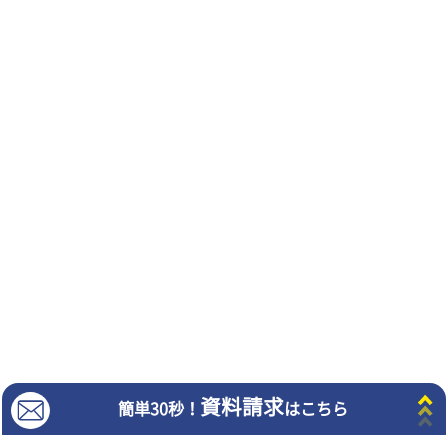
よくある質問
会社概要
企業理念・行動指針
教室経営者募集
プライバシーポリシー
サイトマップ
Copyright©︎2024 TRG Network Co.,Ltd. All Rights Reserved.
©ZUIYO
公式ホームページ http://www.heidi.ne.jp
"