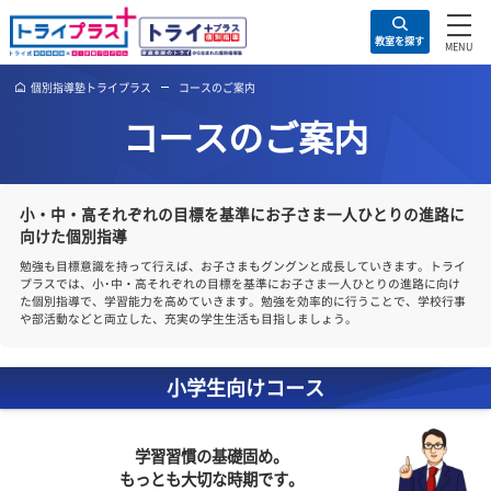
住所の入力は不要！
お問い合わせ・資料請求
教室を探す
お問い合わ
お近くの教室
トライプラスの特徴
キャ
個別指導塾トライプラス
コースのご案内
コースのご案内
小・中・高それぞれの目標を基準にお子さま一人ひとりの進
向けた個別指導
勉強も目標意識を持って行えば、お子さまもグングンと成長していきます。ト
プラスでは、小･中・高それぞれの目標を基準にお子さま一人ひとりの進路に
た個別指導で、学習能力を高めていきます。勉強を効率的に行うことで、学校
や部活動などと両立した、充実の学生生活も目指しましょう。
小学生向けコース