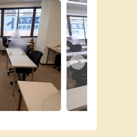
るビルの２Ｆです。
・習志野六中・船橋三山中・船橋三田中・東邦大附属東邦中