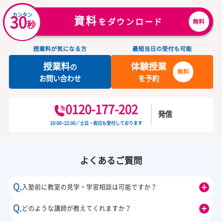
カンタン
30
資料
をダウンロード
無
秒
授業料が気になる方
最短当日の受付も可能
授業料
体験授業
の
無料
お問い合わせ
を予約
0120-177-202
発信
10:00~22:00／土日・祝日も受付しております
明石駅前校からの
お知らせ
2026.08.07