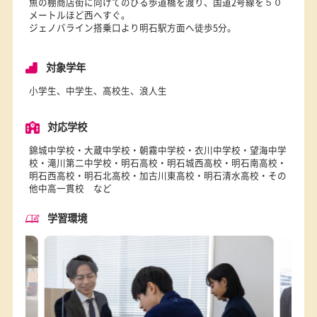
アクセス
JR明石駅・山陽明石駅より徒歩5分。「パピオスあかし」から
魚の棚商店街に向けてのびる歩道橋を渡り、国道2号線を５０
メートルほど西へすぐ。
ジェノバライン搭乗口より明石駅方面へ徒歩5分。
対象学年
小学生、中学生、高校生、浪人生