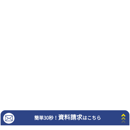
よくある質問
会社概要
企業理念・行動指針
教室経営者募集
プライバシーポリシー
サイトマップ
Copyright©︎2024 TRG Network Co.,Ltd. All Rights Reserved.
©ZUIYO
公式ホームページ http://www.heidi.ne.jp
"