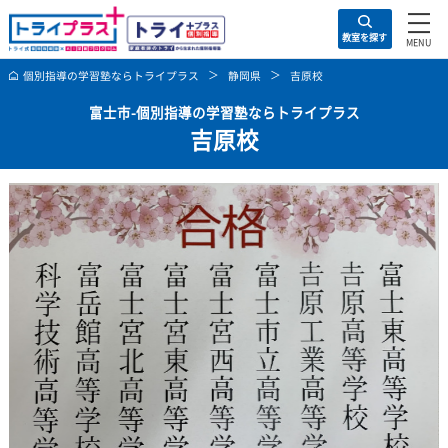
住所の入力は不要！
お問い合わせ・資料請求
教室を探す
お問い合わ
お近くの教室
トライプラスの特徴
キャ
個別指導の学習塾ならトライプラス
静岡県
吉原校
富士市-個別指導の学習塾ならトライプラス
吉原校