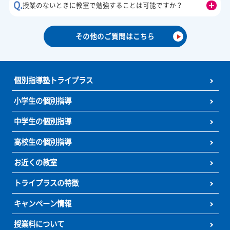
☆まだ間に合う夏期講習！☆
8月スタートして夏休みの1/4が終了！
トライプラスの夏期講習は、今からでも間に合います！
夏休み明けの定期テスト対策授業、8月末の模試対策授業も
可能です。
お子様に合わせた学習プランを作成し、ご提案させていただ
す。
この夏、トライプラスの夏期講習を受講して最高スタートダ
ュ！
若しくは、最高の模試結果を残してみません？
無料学習相談、無料体験授業受付中！お気軽にお問合せ下さ
（お問い合わせ：☎0120-177-202 または HPお問い合わせ
ムまで）
お知らせをもっと見る