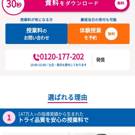
期末テストの点数が366点→417点にUP！難関公立高校に合格！