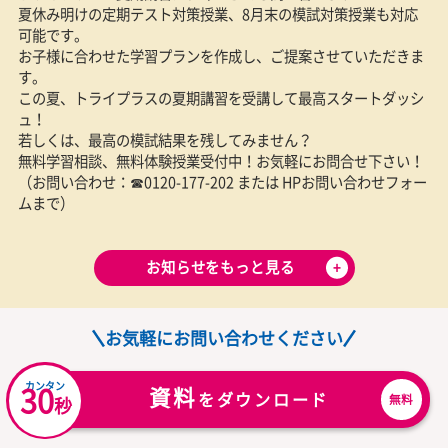
お子さまと年齢の近い学生講師から経験豊富な社会人講師まで
在籍しているため、
お子さまの相性に合わせた最適な講師
のご
可能
同じ講師が指導する「
担任制
」のため、お子さまの性格や習熟
解し、計画的に指導をおこないます
理由をもっと見る
お気軽にお問い合わせください