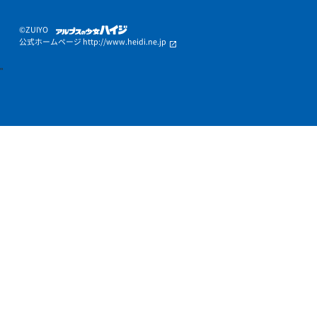
Q.
入塾前に教室の見学・学習相談は可能ですか？
Q.
どのような講師が教えてくれますか？
Q.
時間帯や曜日など都合は聞いてもらえますか？
Q.
授業の振替はできますか？
Q.
授業のないときに教室で勉強することは可能ですか？
その他のご質問はこちら
個別指導塾トライプラス
小学生の個別指導