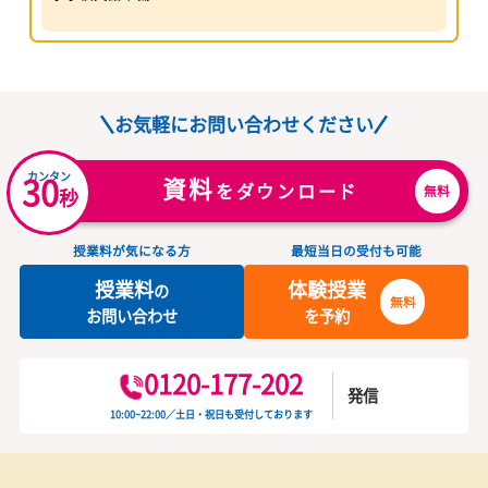
吉原、富士地区のみなさん！
吉原校の教室長の清水です。
吉原校で
トライプラス吉原校では、
人気のコースランキング
教室長をはじめ、優秀な教師陣(プロの社会人講師)が、皆様を全
でサポートしていきます。
みなさんに会える日を楽しみにしています。
小学生
中学生
高校生
Twitter ユーザー名は @try_yoshiwara
教室見学・体験授業から！ 0545-32-6748（教室直通）までお電
下さい。
苦手科目克服コース（指定教科
（平日１６時〜２２時、土曜１３時〜２２時）
書の指導活用）
算数・国語集中コース
学校別中学受験コース
その他
中学受験コース