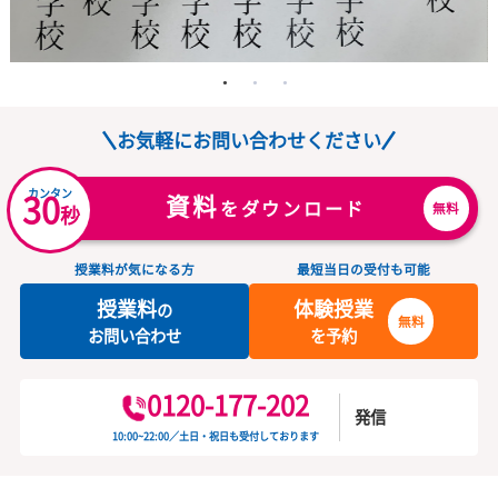
お気軽にお問い合わせください
カンタン
30
資料
をダウンロード
無
秒
授業料が気になる方
最短当日の受付も可能
授業料
体験授業
の
無料
お問い合わせ
を予約