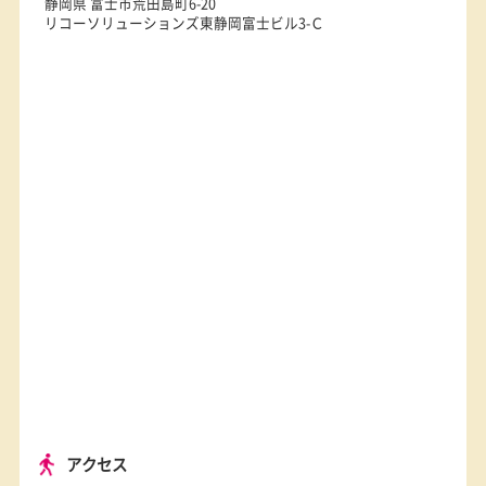
選ばれる理由
お知らせ
教室基本情報
住所
〒417-0043
静岡県 富士市荒田島町6-20
リコーソリューションズ東静岡富士ビル3-Ｃ