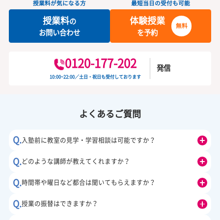
カンタン
30
資料
をダウンロード
無
秒
授業料が気になる方
最短当日の受付も可能
授業料
体験授業
の
無料
お問い合わせ
を予約
0120-177-202
発信
10:00~22:00／土日・祝日も受付しております
吉原校からの
お知らせ
2026.08.03