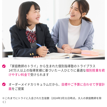
５教科の模試偏差値が５４→６２に！高校特進科に合格！
※生徒の声の一部です。
生徒の声をもっと見る
お気軽にお問い合わせください
カンタン
30
資料
をダウンロード
無
秒
授業料が気になる方
最短当日の受付も可能
授業料
体験授業
の
無料
お問い合わせ
を予約