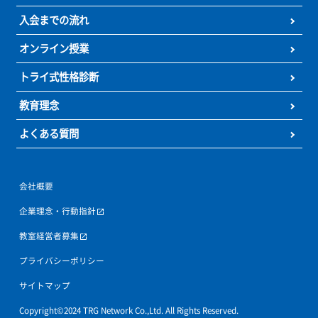
お気軽にお問い合わせください
カンタン
30
資料
をダウンロード
無
秒
授業料が気になる方
最短当日の受付も可能
授業料
体験授業
の
無料
お問い合わせ
を予約
0120-177-202
発信
10:00~22:00／土日・祝日も受付しております
よくあるご質問