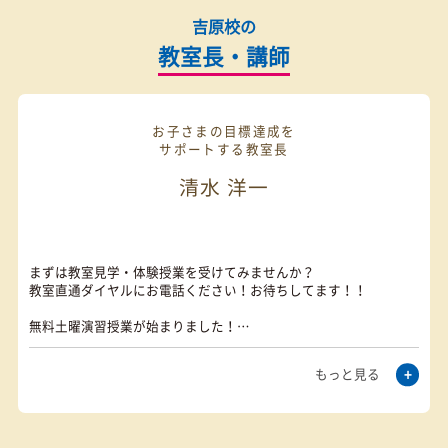
お気軽にお問い合わせください
カンタン
30
資料
をダウンロード
無
秒
授業料が気になる方
最短当日の受付も可能
授業料
体験授業
の
無料
お問い合わせ
を予約
0120-177-202
発信
10:00~22:00／土日・祝日も受付しております
吉原校の