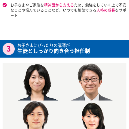
「家庭教師のトライ」から生まれた個別指導塾のトライプラス
147万人以上の指導実績に基づいた一人ひとりに最適な
個別授
けやすい料金で
受けられます
オーダーメイドカリキュラムだから、
目標やご予算に合わせて
画
をご提案
※これまでにトライに入会された生徒数（2024年3月31日時点。大人の家庭教
く）
講師だけでなく教室長が
ご家庭を徹底サポート