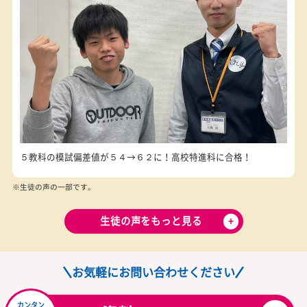
半年で数学の模試偏差値が１４UP！第一志望校に見事合格！