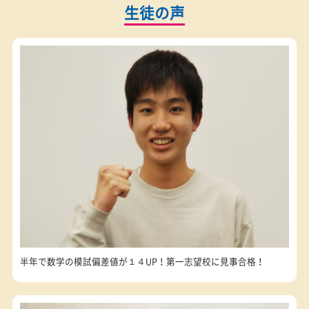
勉強の習慣づけコース
進学塾サポートコース
小学校英語準備コース
お気軽にお問い合わせください
カンタン
30
資料
をダウンロード
無
秒
授業料が気になる方
最短当日の受付も可能
授業料
体験授業
の
無料
お問い合わせ
を予約
0120-177-202