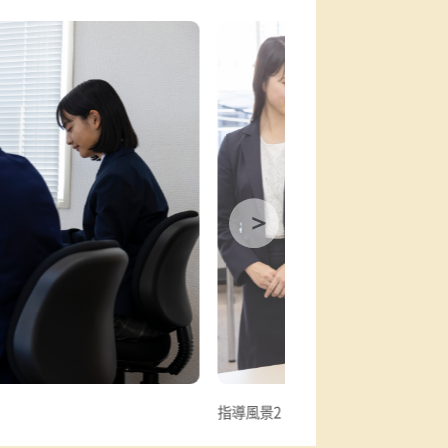
り沿いになります。
ンドリー様跡）の西側です。
中学校 相生中学校 玉津中学校 など