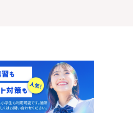
体験授業
を予約
無料
す
！