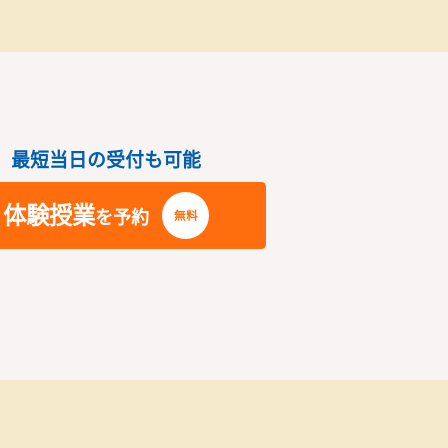
指導風景2
さい