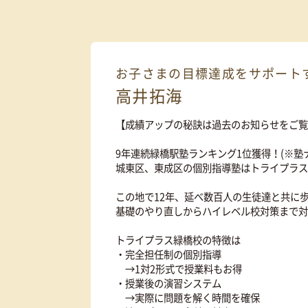
カンタン
30
資料
をダウンロ
秒