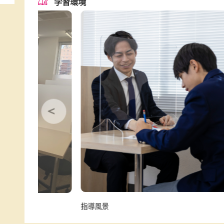
緑橋駅4番出口から東へ徒歩4分、中央大通
切通眼科様より東に徒歩1分、
新ローソン様（旧ファミリーレストランフレ
対象学年
小学生、中学生、高校生、浪人生
対応学校
本庄中学校 城東中学校 東陽中学校 城陽
学習環境