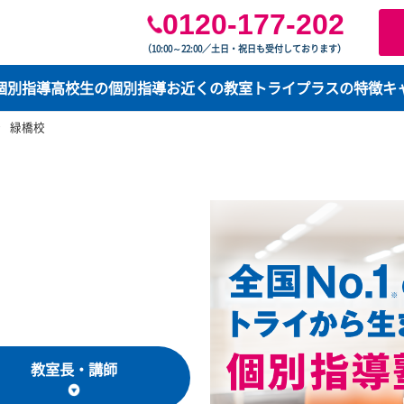
0120-177-2
（10:00～22:00／土日・祝日も受付してお
学生の個別指導
高校生の個別指導
お近くの教室
トライプ
阪府
緑橋校
プラス