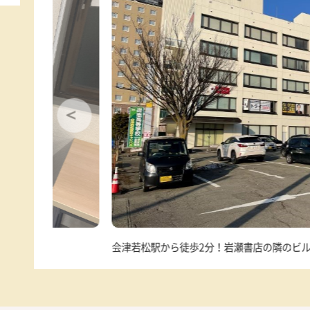
岩瀬書店北隣
駐車場
あり
対象学年
小学生、中学生、高校生、浪人生
学習環境