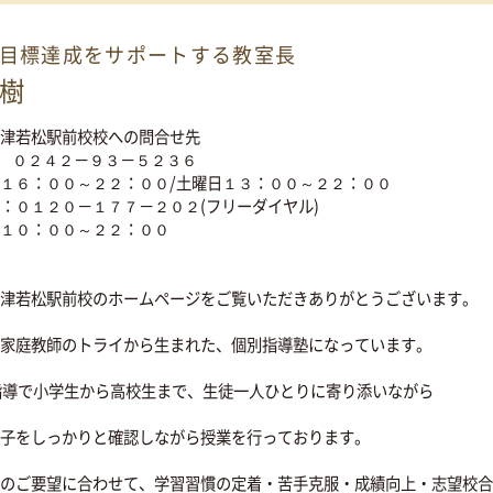
授業料
ード
の
お問い合わせ
無料
0120-177-202
10:00~22:00／土日・祝日も受付しておりま
会津若松駅前校の
教室
さまの目標達成を
サポートする教室長
 誠樹