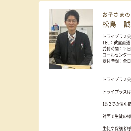
カンタン
30
資料
をダウンロ
秒
お子
松島