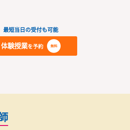
書店の隣のビルの2階です。
テスト前の自
さい
最短当日の受付も可能