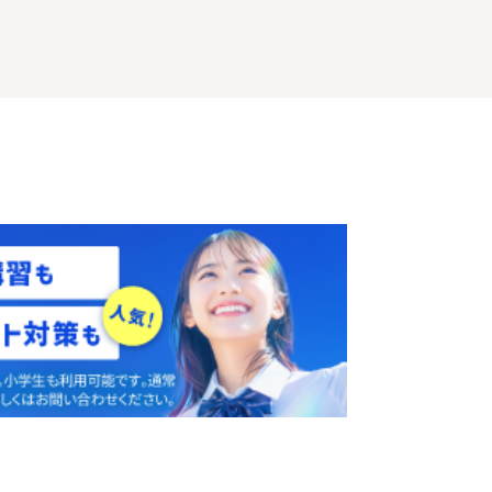
体験授業
を予約
無料
す
！