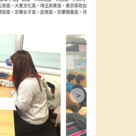
間です）
駐輪場
正面から見て建屋右側
本町小・青木北小・飯仲小・埼玉大学教育学部付属小 【中学
中・仲町中 【高等学校】 蕨高・川口北高・大宮高・川口市
口工業高・埼玉栄高・大東文化高・埼玉栄東高・東京家政女
実業高・花咲徳栄高・京華女子高・武南高・京華商業高・共