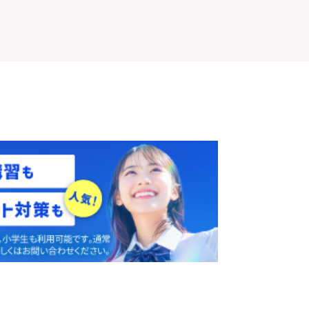
体験授業
を予約
無料
す
！