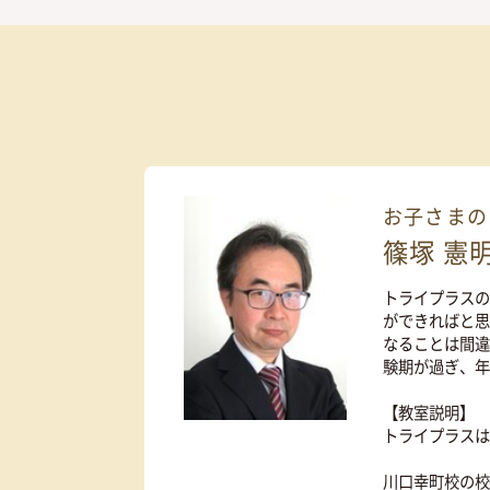
カンタン
30
資料
をダウンロ
秒