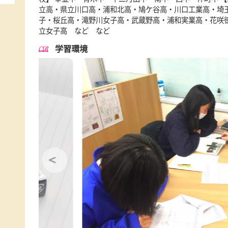
ふじの市商店街（幸町郵便局と市役所通りの
駐車場
なし
対象学年
小学生、中学生、高校生、浪人生
対応学校
【小学校】 青木中央小・幸町小・並木小・
校】 幸並中・青木中・十二月田中・南中・西
立高・県立川口高・浦和北高・鳩ケ谷高・川
子・桜丘高・滝野川女子高・武蔵野高・浦和
立女子高 など など
学習環境