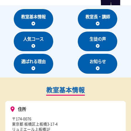
教室基本情報
教室長・講師
人気コース
生徒の声
選ばれる理由
お知らせ