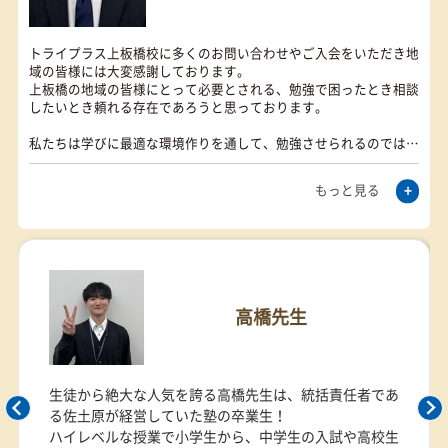
無料
お問い合わせ
を予約
0120-177-202
発信
10:00~22:00／土日・祝日も受付しております
上板橋校の
教室長・講師
高橋先生
お子さまの目標達成を
サポートする教室長
生徒から絶大な人気を誇る高橋先生は、統括責任者であ
る佐土原が経営していた塾の卒業生！
教室長 中村 優也
ハイレベルな授業で小学生から、中学生の入試や高校生