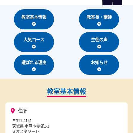
教室基本情報
教室長・講師
人気コース
生徒の声
選ばれる理由
お知らせ