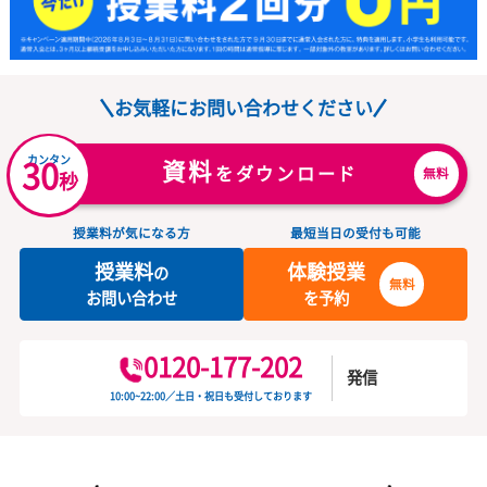
お気軽にお問い合わせください
カンタン
30
資料
をダウンロード
無
秒
授業料が気になる方
最短当日の受付も可能
授業料
体験授業
の
無料
お問い合わせ
を予約
0120-177-202
発信