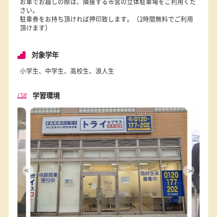
アクセス
赤塚駅北口から徒歩1分。
お車でお越しの際は、隣接する市営の立体駐車場をご利用く
さい。
駐車券をお持ち頂ければ押印致します。（2時間無料でご利用
頂けます）
対象学年