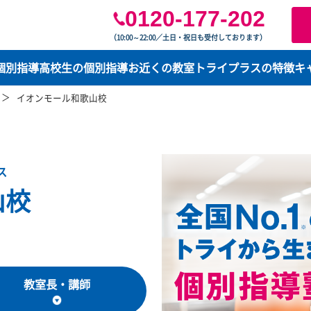
0120-177-2
（10:00～22:00／土日・祝日も受付してお
学生の個別指導
高校生の個別指導
お近くの教室
トライプ
歌山県
イオンモール和歌山校
イプラス
歌山校