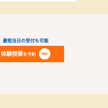
指導風景2
さい