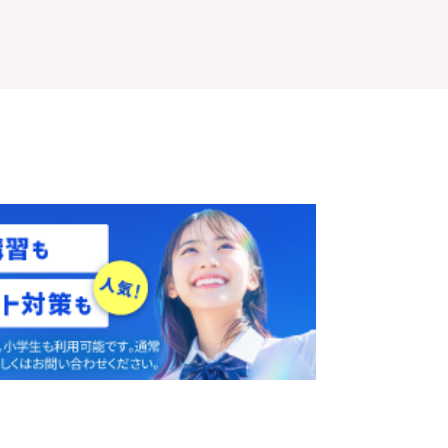
体験授業
を予約
無料
す
！