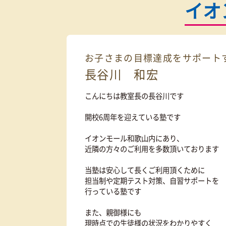
カンタン
30
資料
をダウンロ
秒
イ