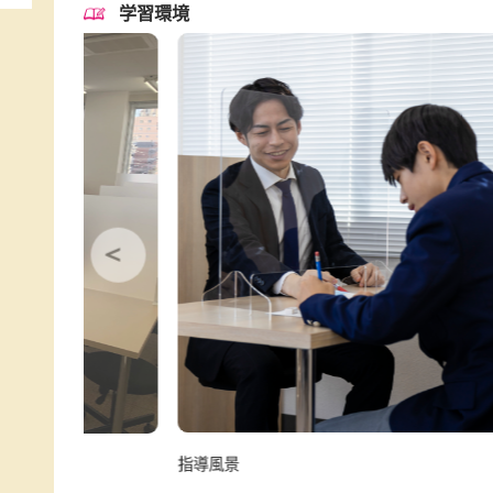
南海本線 和歌山大学前駅 徒歩2分
駐車場
イオンモール和歌山内
対象学年
小学生、中学生、高校生、浪人生
対応学校
小学校 ～ 高等学校 など
学習環境