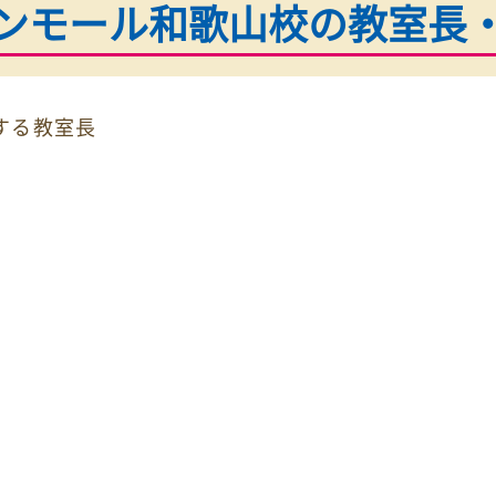
授業料が気になる方
授業料
ード
の
お問い合わせ
無料
0120-177-202
10:00~22:00／土日・祝日も受付しておりま
オンモール和歌山校の
教