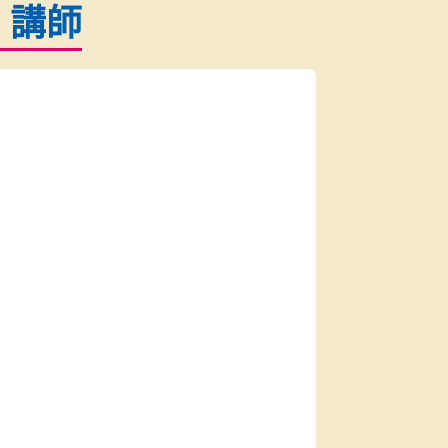
最短当日の受付も可能
体験授業
を予約
無料
す
室長・講師