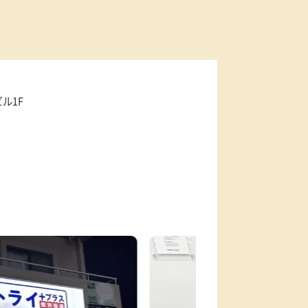
91-2
石駒ビル1F