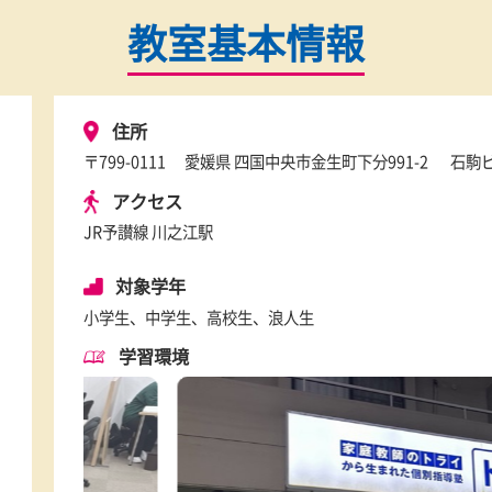
教室基本情報
住所
〒799-0111
愛媛県 四国中央市金生町下分9
アクセス
JR予讃線 川之江駅