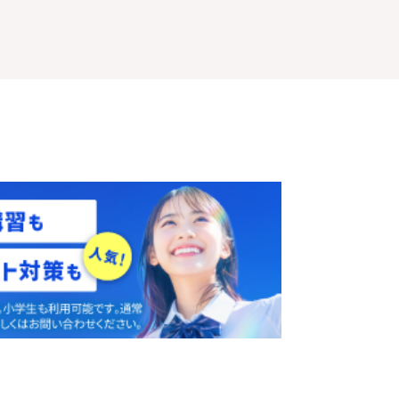
体験授業
を予約
無料
す
！