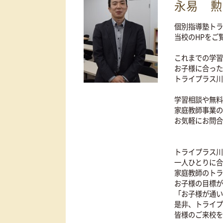
お子
永易
個別指
当校の