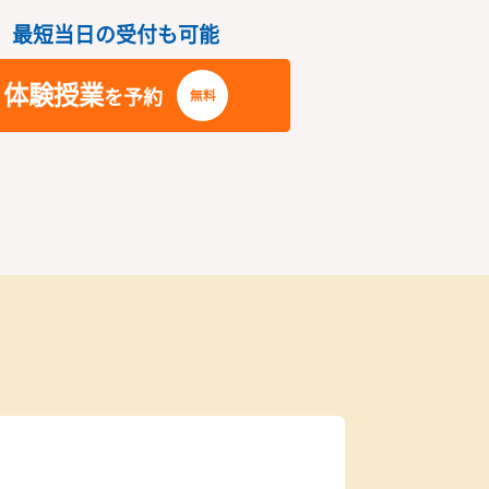
ラスが開校しました！
開校時間はい
さい
最短当日の受付も可能
体験授業
を予約
無料