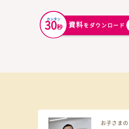
教材も多数取り揃えています。自習などに活用
カンタン
30
資料
をダウンロ
秒