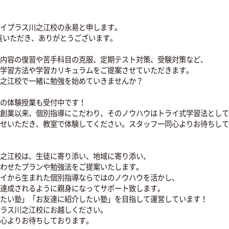
0120-177-202
10:00~22:00／土日・祝日も受付しておりま
川之江校の
教室長・
さまの目標達成を
サポートする教室長
 勲
導塾トライプラス川之江校の永易と申します。
HPをご覧いただき、ありがとうございます。