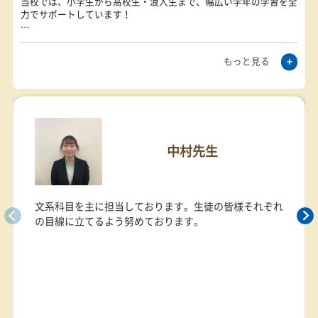
0120-177-202
発信
10:00~22:00／土日・祝日も受付しております
柏の葉キャンパス校の
教室長・講師
中村先生
文系科目を主に担当しております。生徒の皆様それぞれ
お子さまの目標達成を
の目線に立てるよう努めております。
サポートする教室長
こんにちは！
教室長の佐伯です。