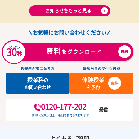
お気軽にお問い合わせください
カンタン
30
資料
をダウンロード
無
秒
授業料が気になる方
最短当日の受付も可能
授業料
体験授業
の
無料
お問い合わせ
を予約
0120-177-202
発信
10:00~22:00／土日・祝日も受付しております
経堂駅前校からの