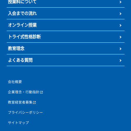
お知らせをもっと見る
お気軽にお問い合わせください
カンタン
30
資料
をダウンロード
無
秒
授業料が気になる方
最短当日の受付も可能
授業料
体験授業
の
無料
お問い合わせ
を予約
0120-177-202
発信
10:00~22:00／土日・祝日も受付しております