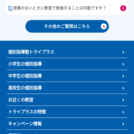
お知らせ
2026.08.03
☆まだ間に合う夏期講習！☆
8月スタートして夏休みの1/3が終了！
トライプラスの夏期講習は、今からでも間に合います！
夏休み明けの定期テスト対策授業、8月末の模試対策授業も
可能です。
お子様に合わせた学習プランを作成し、ご提案させていただ
す。
この夏、トライプラスの夏期講習を受講して最高スタートダ
ュ！
若しくは、最高の模試結果を残してみません？
無料学習相談、無料体験授業受付中！お気軽にお問合せ下さ
（お問い合わせ：☎0120-177-202 または HPお問い合わせ
ムまで）