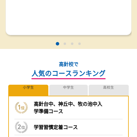
トライプラス高針校教室長の秋田と申します。
ホームページをご覧いただきありがとうございます。
この度、名東区は高針の地に、
家庭教師のトライから生まれた個別指導塾トライプラスを開講
しました。
・テストで思うような点数が取れず、勉強に対して苦手意識を
始めた
もっと見る
・受験学年になったけれど、何から勉強していいかわからない
・勉強と部活動の両立に苦戦している
・いま通っている塾で成績が上がっていない
このようなお悩みをお持ちではないでしょうか。
現在、開校後の無料体験授業、真新しい教室の見学など随時受
けております。
０１２０－１７７－２０２ （10:00~22:00 土日・祝日も受け
けております。）
まで是非お問合わせください。