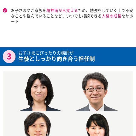
「家庭教師のトライ」から生まれた個別指導塾のトライプラス
147万人以上の指導実績に基づいた一人ひとりに最適な
個別授
けやすい料金で
受けられます
オーダーメイドカリキュラムだから、
目標やご予算に合わせて
画
をご提案
※これまでにトライに入会された生徒数（2024年3月31日時点。大人の家庭教
く）