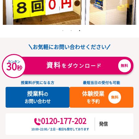
お気軽にお問い合わせください
カンタン
30
資料
をダウンロード
無
秒
授業料が気になる方
最短当日の受付も可能
授業料
体験授業
の
無料
お問い合わせ
を予約