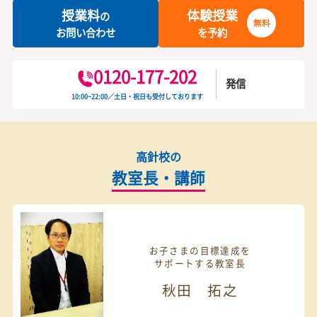
指導風景
お気軽にお問い合わせください
カンタン
30
資料
をダウンロード
無
秒
授業料が気になる方
最短当日の受付も可能
授業料
体験授業
の
無料