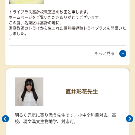
お問い合わせ
を予約
0120-177-202
発信
10:00~22:00／土日・祝日も受付しております
高針校の
教室長・講師
直井彩花先生
お子さまの目標達成を
サポートする教室長
明るく元気に寄り添う先生です。小中全科目対応。高
秋田 拓之
校、現文漢文生物地学、対応可。