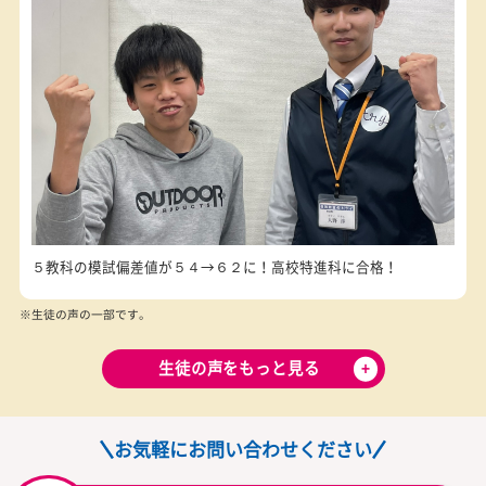
半年で数学の模試偏差値が１４UP！第一志望校に見事合格！