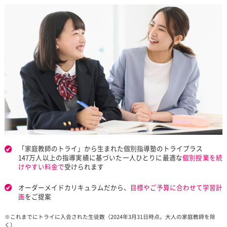
５教科の模試偏差値が５４→６２に！高校特進科に合格！
※生徒の声の一部です。
生徒の声をもっと見る
お気軽にお問い合わせください
カンタン
30
資料
をダウンロード
無
秒
授業料が気になる方
最短当日の受付も可能
授業料
体験授業
の
無料