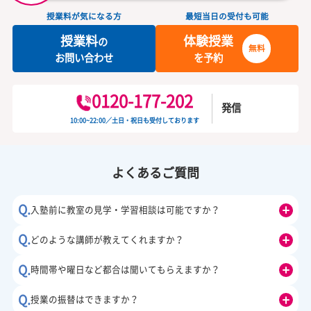
お気軽にお問い合わせください
カンタン
30
資料
をダウンロード
無
秒
授業料が気になる方
最短当日の受付も可能
授業料
体験授業
の
無料
お問い合わせ
を予約
0120-177-202
発信
10:00~22:00／土日・祝日も受付しております
高針校からの