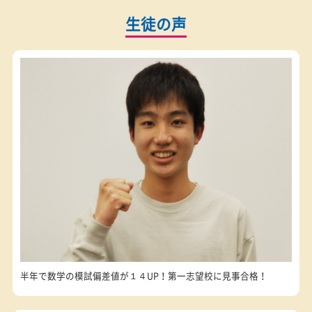
学準備コース
学習習慣定着コース
英検対策コース
お気軽にお問い合わせください
カンタン
30
資料
をダウンロード
無
秒
授業料が気になる方
最短当日の受付も可能
授業料
体験授業
の
無料
お問い合わせ
を予約