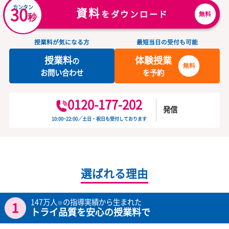
期末テストの点数が366点→417点にUP！難関公立高校に合格！