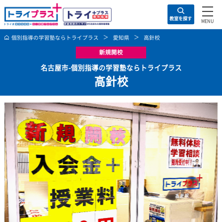
住所の入力は不要！
お問い合わせ・資料請求
教室を探す
お問い合わ
お近くの教室
トライプラスの特徴
キャ
個別指導の学習塾ならトライプラス
愛知県
高針校
新規開校
名古屋市-個別指導の学習塾ならトライプラス
高針校