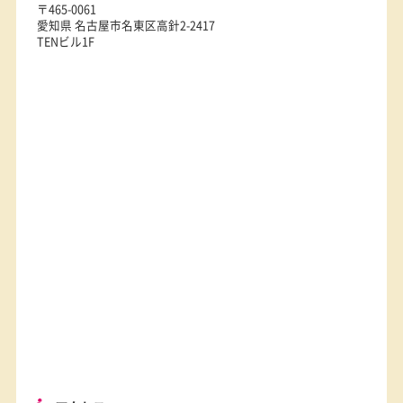
選ばれる理由
お知らせ
教室基本情報
住所
〒465-0061
愛知県 名古屋市名東区高針2-2417
TENビル1F