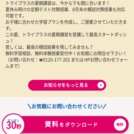
お子さまと年齢の近い学生講師から経験豊富な社会人講師まで
在籍しているため、
お子さまの相性に合わせた最適な講師
のご
可能
同じ講師が指導する「
担任制
」のため、お子さまの性格や習熟
解し、計画的に指導をおこないます
理由をもっと見る