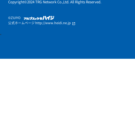
よくあるご質問
Q.
入塾前に教室の見学・学習相談は可能ですか？
Q.
どのような講師が教えてくれますか？
Q.
時間帯や曜日など都合は聞いてもらえますか？
Q.
授業の振替はできますか？
Q.
授業のないときに教室で勉強することは可能ですか？
その他のご質問はこちら
個別指導塾トライプラス