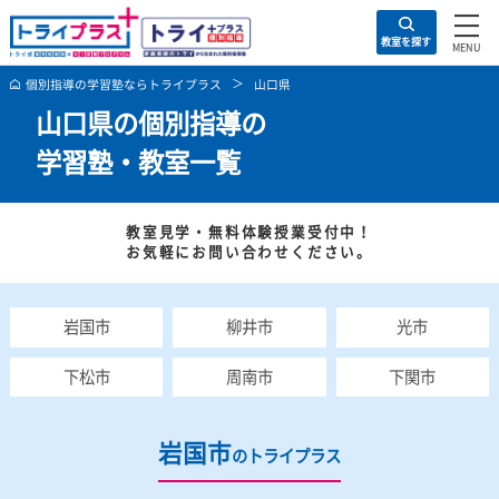
住所の入力は不要！
お問い合わせ・資料請求
教室を探す
お問い合わ
お近くの教室
トライプラスの特徴
キャ
個別指導の学習塾ならトライプラス
山口県
山口県の個別指導の
学習塾・教室一覧
教室見学・無料体験授業受付中！
お気軽にお問い合わせください。
岩国市
柳井市
光市
下松市
周南市
下関市