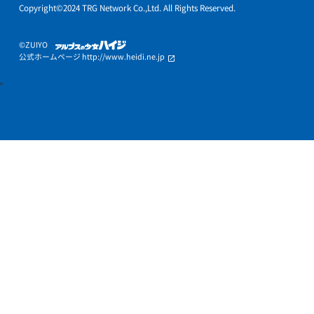
授業料について
入会までの流れ
オンライン授業
トライ式性格診断
教育理念
よくある質問
会社概要
企業理念・行動指針
教室経営者募集
プライバシーポリシー