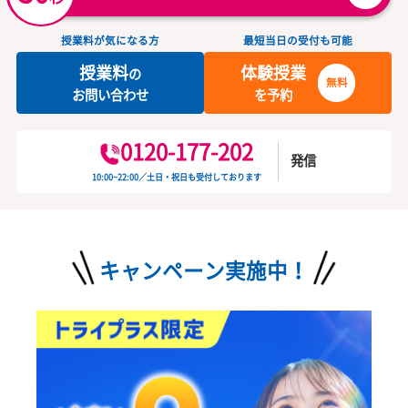
下関市羽山町4-1 サンタウン東駅A棟2F
・サンデン交通「東駅」バス停の目の前 ・マルショク東駅店隣の建物2F ・直通電話番号：083-228-6266(見学のみも可） ・平日15：30～22：00開校（土曜13：00～22：00開校）
お気軽にお問い合わせください
カンタン
30
資料
をダウンロード
無
秒
授業料が気になる方
最短当日の受付も可能
授業料
体験授業
の
無料
お問い合わせ
を予約
0120-177-202
発信