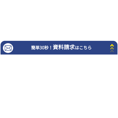
サイトマップ
Copyright©︎2024 TRG Network Co.,Ltd. All Rights Reserved.
©ZUIYO
公式ホームページ http://www.heidi.ne.jp
"