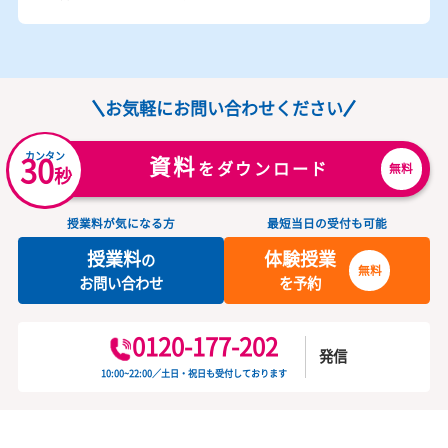
水島臨海鉄道倉敷市駅より弥生駅下車 徒歩約10分 JR倉敷市駅より下電バス塩生線児島駅行き北畝7丁目バス停より徒歩1分 ニシナさんの向かいになります！ ※お車でお越しの場合、駐車場を完備しております
総社市
のトライプラス
総社校
詳細を見る
総社市井手1123-5
吉備線 東総社駅より徒歩10分 １８０号線沿い
お気軽にお問い合わせください