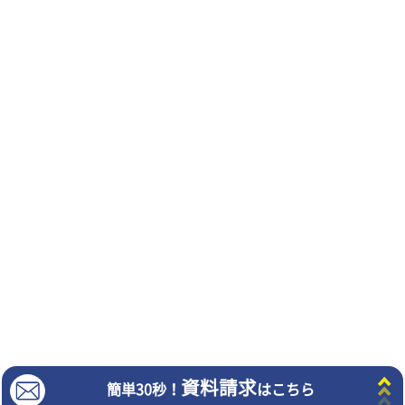
よくある質問
会社概要
企業理念・行動指針
教室経営者募集
プライバシーポリシー
サイトマップ
Copyright©︎2024 TRG Network Co.,Ltd. All Rights Reserved.
©ZUIYO
公式ホームページ http://www.heidi.ne.jp
"