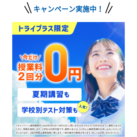
カンタン
30
資料
をダウンロード
無
秒
授業料が気になる方
最短当日の受付も可能
授業料
体験授業
の
無料
お問い合わせ
を予約
0120-177-202
発信
10:00~22:00／土日・祝日も受付しております
キャンペーン実施中！