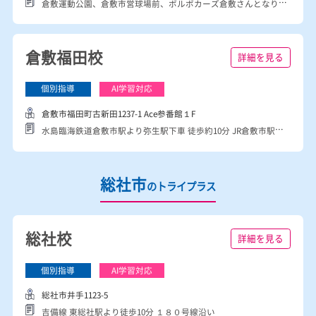
倉敷市笹沖443-2 コンフォート倉敷2階
ゆめタウン近く「サンドラッグ」さんのお隣です。 １階は買取＆質屋の「大黒屋」さん。 １号館はサンドラッグの隣。 ２号館は岡山医学検査センターの隣です。
倉敷四十瀬校
詳細を見る
倉敷市四十瀬317-3 1F
倉敷運動公園、倉敷市営球場前、ボルボカーズ倉敷さんとなり、新鮮市場きむら四十瀬球場前店さん、大戸屋倉敷四十瀬店さんすぐの場所にあります。
倉敷福田校
詳細を見る
倉敷市福田町古新田1237-1 Ace参番館１F